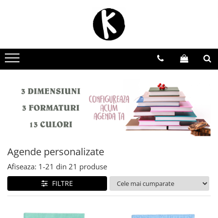
Agende personalizate
Zilnice
Saptamanale
Nedatate
Domeniu Beauty
Domeniul Medical
Scoala de soferi | Instructor Auto
Avocat | Jurist | Notar
Agende personalizate
Domeniul Evenimentelor
Afiseaza:
1-
21
din
21
produse
FILTRE