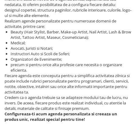
nedatata, iti oferim posibilitatea de a configura fiecare detaliu:
designul copertei, structura paginilor, rubricile interioare, culorile, logo-
ul si multe alte elemente.
Realizam agende personalizate pentru numeroase domenii de
activitate, printre care:
Beauty (Hair Stylist, Barber, Make-up Artist, Nail Artist, Lash & Brow
Artist, Tattoo Artist, Maseur, Cosmeticiana);
Medical;
Avocati, Juristi si Notari;
Instructori Auto si Scoli de Soferi;
Organizatori de Evenimente;
precum si pentru orice alta profesie care necesita o organizare
eficienta.
Fiecare agenda este conceputa pentru a simplifica activitatea zilnica si
poate include rubrici personalizate pentru programari, clienti, servicii,
notite, obiective, intalniri sau orice alte informatii importante pentru
activitatea ta.
Credem ca o agenda trebuie sa se adapteze modului tau de lucru, nu
invers. De aceea, fiecare produs este realizat individual, cu atentie la
detalii, materiale de calitate si finisaje premium.
Configureaza-ti acum agenda personalizata si creeaza un
produs unic, realizat special pentru tine!