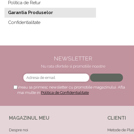
Politica de Retur
Garantia Produselor
Confidentialitate
NEWSLETTER
Nu rata ofertele si promotiile noastre
Vreau sa primesc newsletter cu promotiile magazinului. Afla
mai multe in
Politica de Confidentialitate
MAGAZINUL MEU
CLIENTI
Despre noi
Metode de Plat