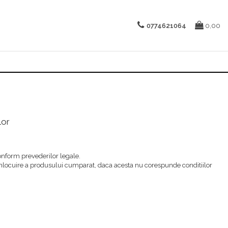
0774621064
0,00
lor
nform prevederilor legale.
inlocuire a produsului cumparat, daca acesta nu corespunde conditiilor