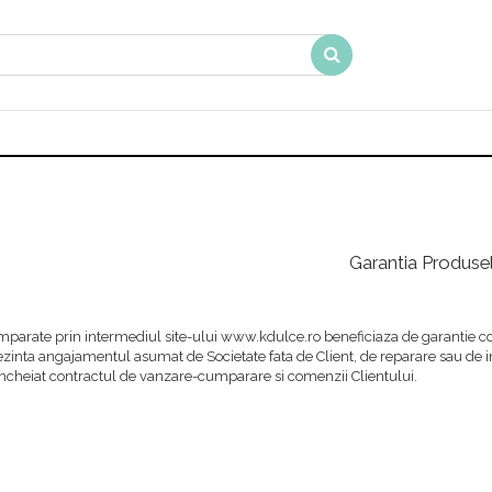
Garantia Produse
parate prin intermediul site-ului www.kdulce.ro beneficiaza de garantie co
ezinta angajamentul asumat de Societate fata de Client, de reparare sau de 
 incheiat contractul de vanzare-cumparare si comenzii Clientului.