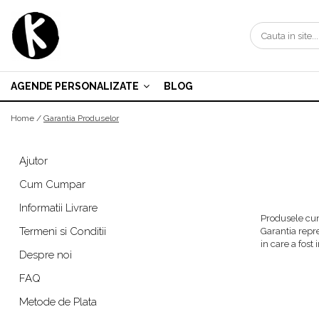
Agende personalizate
Zilnice
AGENDE PERSONALIZATE
BLOG
Saptamanale
Home /
Garantia Produselor
Nedatate
Domeniu Beauty
Ajutor
Domeniul Medical
Cum Cumpar
Scoala de soferi | Instructor Auto
Informatii Livrare
Avocat | Jurist | Notar
Produsele cum
Termeni si Conditii
Domeniul Evenimentelor
Garantia repr
in care a fost
Despre noi
FAQ
Metode de Plata