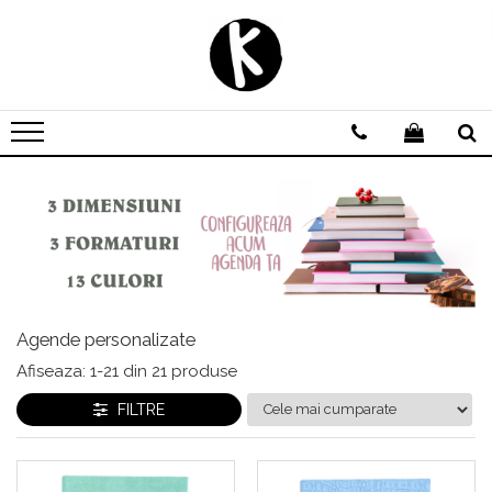
Agende personalizate
Zilnice
Saptamanale
Nedatate
Domeniu Beauty
Domeniul Medical
Scoala de soferi | Instructor Auto
Avocat | Jurist | Notar
Agende personalizate
Domeniul Evenimentelor
Afiseaza:
1-
21
din
21
produse
FILTRE