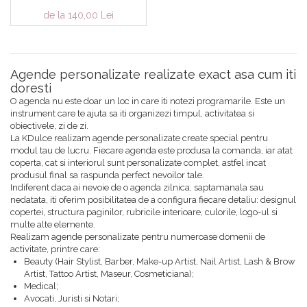
de la 140,00 Lei
Agende personalizate realizate exact asa cum iti
doresti
O agenda nu este doar un loc in care iti notezi programarile. Este un
instrument care te ajuta sa iti organizezi timpul, activitatea si
obiectivele, zi de zi.
La KDulce realizam agende personalizate create special pentru
modul tau de lucru. Fiecare agenda este produsa la comanda, iar atat
coperta, cat si interiorul sunt personalizate complet, astfel incat
produsul final sa raspunda perfect nevoilor tale.
Indiferent daca ai nevoie de o agenda zilnica, saptamanala sau
nedatata, iti oferim posibilitatea de a configura fiecare detaliu: designul
copertei, structura paginilor, rubricile interioare, culorile, logo-ul si
multe alte elemente.
Realizam agende personalizate pentru numeroase domenii de
activitate, printre care:
Beauty (Hair Stylist, Barber, Make-up Artist, Nail Artist, Lash & Brow
Artist, Tattoo Artist, Maseur, Cosmeticiana);
Medical;
Avocati, Juristi si Notari;