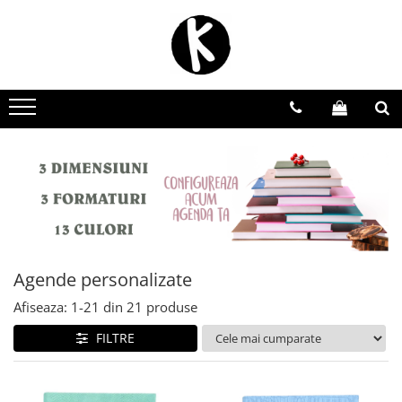
Agende personalizate
Zilnice
Saptamanale
Nedatate
Domeniu Beauty
Domeniul Medical
Scoala de soferi | Instructor Auto
Avocat | Jurist | Notar
Agende personalizate
Domeniul Evenimentelor
Afiseaza:
1-
21
din
21
produse
FILTRE