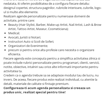
nedatata, iti oferim posibilitatea de a configura fiecare detaliu:
designul copertei, structura paginilor, rubricile interioare, culorile, logo-
ul si multe alte elemente.
Realizam agende personalizate pentru numeroase domenii de
activitate, printre care:
Beauty (Hair Stylist, Barber, Make-up Artist, Nail Artist, Lash & Brow
Artist, Tattoo Artist, Maseur, Cosmeticiana);
Medical;
Avocati, Juristi si Notari;
Instructori Auto si Scoli de Soferi;
Organizatori de Evenimente;
precum si pentru orice alta profesie care necesita o organizare
eficienta.
Fiecare agenda este conceputa pentru a simplifica activitatea zilnica si
poate include rubrici personalizate pentru programari, clienti, servicii,
notite, obiective, intalniri sau orice alte informatii importante pentru
activitatea ta.
Credem ca o agenda trebuie sa se adapteze modului tau de lucru, nu
invers. De aceea, fiecare produs este realizat individual, cu atentie la
detalii, materiale de calitate si finisaje premium.
Configureaza-ti acum agenda personalizata si creeaza un
produs unic, realizat special pentru tine!