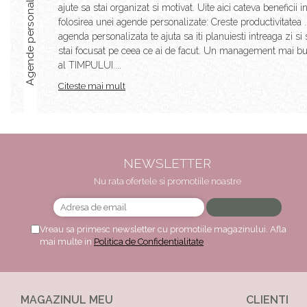
Agende personalizate
ajute sa stai organizat si motivat. Uite aici cateva beneficii i
folosirea unei agende personalizate: Creste productivitatea 
agenda personalizata te ajuta sa iti planuiesti intreaga zi si 
stai focusat pe ceea ce ai de facut. Un management mai b
al TIMPULUI....
Citeste mai mult
NEWSLETTER
Nu rata ofertele si promotiile noastre
Vreau sa primesc newsletter cu promotiile magazinului. Afla
mai multe in
Politica de Confidentialitate
MAGAZINUL MEU
CLIENTI