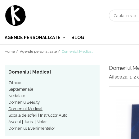
Agende personalizate
Zilnice
AGENDE PERSONALIZATE
BLOG
Saptamanale
Home /
Agende personalizate /
Domeniul Medical
Nedatate
Domeniu Beauty
Domeniul Me
Domeniul Medical
Domeniul Medical
Afiseaza:
1-
2
d
Scoala de soferi | Instructor Auto
Zilnice
Saptamanale
Avocat | Jurist | Notar
Nedatate
Domeniul Evenimentelor
Domeniu Beauty
Domeniul Medical
Scoala de soferi | Instructor Auto
Avocat | Jurist | Notar
Domeniul Evenimentelor