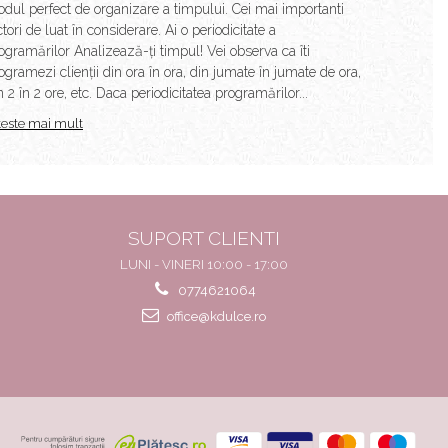
dul perfect de organizare a timpului. Cei mai importanti
ctori de luat în considerare. Ai o periodicitate a
ogramărilor Analizează-ți timpul! Vei observa ca îti
ogramezi clienții din ora în ora, din jumate în jumate de ora,
n 2 în 2 ore, etc. Daca periodicitatea programărilor...
teste mai mult
SUPORT CLIENTI
LUNI - VINERI 10:00 - 17:00
0774621064
office@kdulce.ro