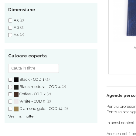
Dimensiune
A5
(2)
A6
(2)
A4
(2)
A
Culoare coperta
Black - COD 1
(2)
Black medusa - COD 4
(2)
Coffee - COD 7
(2)
Agende person
White - COD 9
(2)
Pentru profesion
Diamond gold - COD 14
(2)
Pentru a se asigu
Vezi mai multe
In acest context,
Acestea pot fi pe