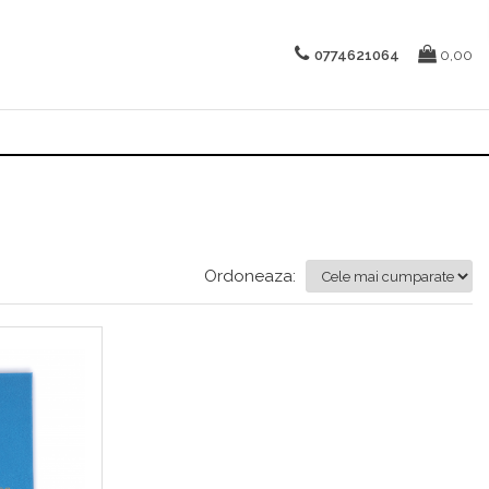
0774621064
0,00
Ordoneaza: