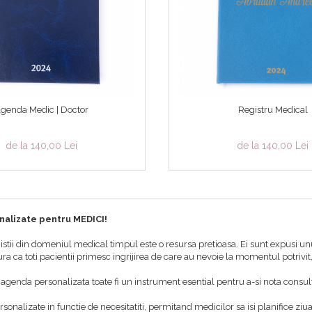
genda Medic | Doctor
Registru Medical
de la 140,00 Lei
de la 140,00 Lei
alizate pentru MEDICI!
istii din domeniul medical timpul este o resursa pretioasa. Ei sunt expusi un
ra ca toti pacientii primesc ingrijirea de care au nevoie la momentul potrivit,
 agenda personalizata toate fi un instrument esential pentru a-si nota consultatii
rsonalizate in functie de necesitatiti, permitand medicilor sa isi planifice zi