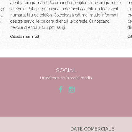
atent la programări ! Recomandă clienților să se programeze
mo
n
telefonic. Publica pe pagina ta de facebook într-un loc vizibil
fa
. O
numarul tău de telefon. Colectează cât mai multe informații
pr
sa
despre serviciile pe care clientul le doreste. Cunoscand
pr
un
nevoile clientului tău poti sa îți...
di
Citeste mai mult
Ci
SOCIAL
Urmareste-ne in social media
DATE COMERCIALE