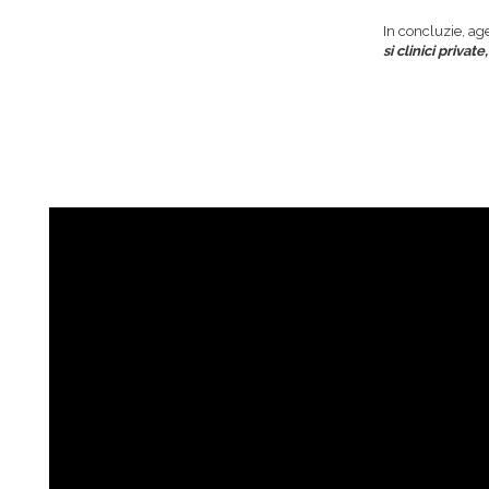
In concluzie, ag
si clinici private