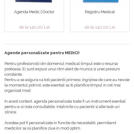
Agenda Medic | Doctor
Registru Medical
de la 140,00 Lei
de la 140,00 Lei
Agende personalizate pentru MEDICI!
Pentru profesionistii din domeniul medical timpul este o resursa
pretioasa. Ei sunt expusi unui ritm alert de munca si unei presiuni
constante.
Pentru a se asigura ca toti pacientii primesc ingrijirea de care au nevoie
la momentul potrivit, este esential sa iti planifice timpul in cel mai
organizat mod.
In acest context, agenda personalizata toate fi un instrument esential
pentru a-si nota consultatiile, intalnirile cu pacientii si alte task-uri
zilnice.
Acestea pot fi personalizate in functie de necesitatiti, permitand
medicilor sa isi planifice ziua in mod optim.