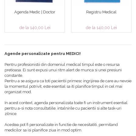
Agenda Medic | Doctor
Registru Medical
de la 140,00 Lei
de la 140,00 Lei
Agende personalizate pentru MEDICI!
Pentru profesionistii din domeniul medical timpul este o resursa
pretioasa. Ei sunt expusi unui ritm alert de munca si unei presiuni
constante.
Pentru a se asigura ca toti pacientii primesc ingrijirea de care au nevoie
la momentul potrivit, este esential sa iti planifice timpul in cel mai
organizat mod.
In acest context, agenda personalizata toate fi un instrument esential
pentru a-si nota consultatiile, intalnirile cu pacientii si alte task-uri
zilnice.
Acestea pot fi personalizate in functie de necesitatiti, permitand
medicilor sa isi planifice ziua in mod optim.