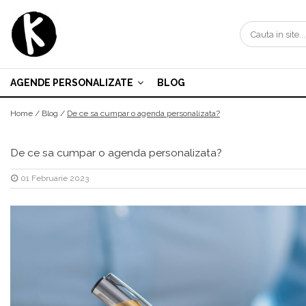
Agende personalizate
Zilnice
AGENDE PERSONALIZATE
BLOG
Saptamanale
Home /
Blog /
De ce sa cumpar o agenda personalizata?
Nedatate
Domeniu Beauty
De ce sa cumpar o agenda personalizata?
Domeniul Medical
01 Februarie 2023
Scoala de soferi | Instructor Auto
Avocat | Jurist | Notar
Domeniul Evenimentelor