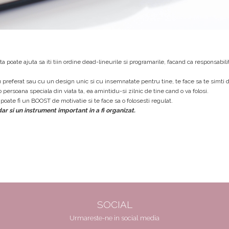
 poate ajuta sa iti tiin ordine dead-lineurile si programarile, facand ca responsabilita
 preferat sau cu un design unic si cu insemnatate pentru tine, te face sa te simti 
ersoana speciala din viata ta, ea amintidu-si zilnic de tine cand o va folosi.
ate fi un BOOST de motivatie si te face sa o folosesti regulat.
r si un instrument important in a fi organizat.
SOCIAL
Urmareste-ne in social media