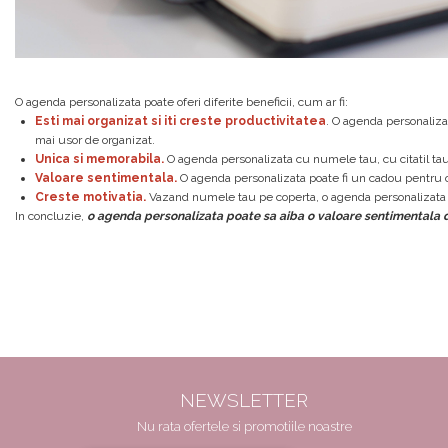
O agenda personalizata poate oferi diferite beneficii, cum ar fi:
Esti mai organizat si iti creste productivitatea
. O agenda personalizata
mai usor de organizat.
Unica si memorabila.
O agenda personalizata cu numele tau, cu citatil tau
Valoare sentimentala.
O agenda personalizata poate fi un cadou pentru o p
Creste motivatia.
Vazand numele tau pe coperta, o agenda personalizata po
In concluzie,
o agenda personalizata poate sa aiba o valoare sentimentala da
NEWSLETTER
Nu rata ofertele si promotiile noastre