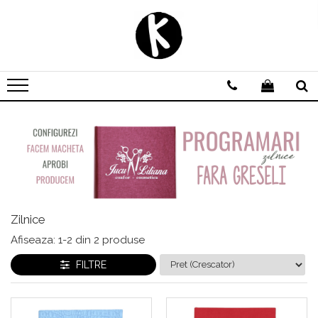
Agende personalizate
Zilnice
Saptamanale
Nedatate
Domeniu Beauty
Domeniul Medical
Scoala de soferi | Instructor Auto
Avocat | Jurist | Notar
Zilnice
Domeniul Evenimentelor
Afiseaza:
1-
2
din
2
produse
FILTRE