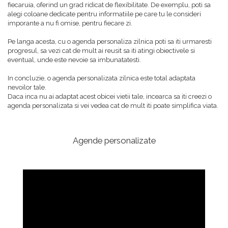
fiecaruia, oferind un grad ridicat de flexibilitate. De exemplu, poti sa
alegi coloane dedicate pentru informatiile pe care tu le consideri
imporante a nu fi omise, pentru fiecare zi.
Pe langa acesta, cu o agenda personaliza zilnica poti sa iti urmaresti
progresul, sa vezi cat de mult ai reusit sa iti atingi obiectivele si
eventual, unde este nevoie sa imbunatatesti.
In concluzie, o agenda personalizata zilnica este total adaptata
nevoilor tale.
Daca inca nu ai adaptat acest obicei vietii tale, incearca sa iti creezi o
agenda personalizata si vei vedea cat de mult iti poate simplifica viata.
Agende personalizate