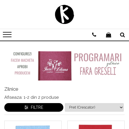
Agende personalizate
Zilnice
Saptamanale
Nedatate
Domeniu Beauty
Domeniul Medical
Scoala de soferi | Instructor Auto
Avocat | Jurist | Notar
Zilnice
Domeniul Evenimentelor
Afiseaza:
1-
2
din
2
produse
FILTRE