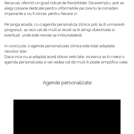
fiecaruia, oferind un grad ridicat de flexibilitate. De exemplu, poti sa
alegi coloane dedicate pentru informatiile pe care tu le consideri
imporante a nu fi omise, pentru fiecare zi.
Pe langa acesta, cu o agenda personaliza zilnica poti sa iti urmaresti
progresul, sa vezi cat de mult ai reusit sa iti atingi obiectivele si
eventual, unde este nevoie sa imbunatatesti.
In concluzie, o agenda personalizata zilnica este total adaptata
nevoilor tale.
Daca inca nu ai adaptat acest obicei vietii tale, incearca sa iti creezi o
agenda personalizata si vei vedea cat de mult iti poate simplifica viata.
Agende personalizate