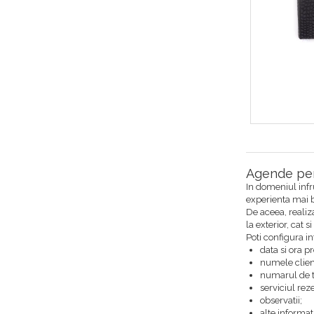
Agende per
In domeniul infru
experienta mai b
De aceea, realiz
la exterior, cat 
Poti configura i
data si ora p
numele clien
numarul de t
serviciul rez
observatii;
alte informat