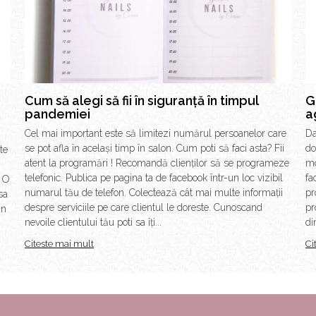
Cum să alegi să fii în siguranță în timpul
G
pandemiei
a
Cel mai important este să limitezi numărul persoanelor care
Da
se pot afla în același timp în salon. Cum poti să faci asta? Fii
do
te
atent la programări ! Recomandă clienților să se programeze
mo
n
telefonic. Publica pe pagina ta de facebook într-un loc vizibil
fa
. O
numarul tău de telefon. Colectează cât mai multe informații
pr
sa
despre serviciile pe care clientul le doreste. Cunoscand
pr
un
nevoile clientului tău poti sa îți...
di
Citeste mai mult
Ci