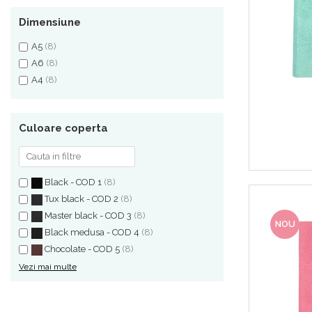
Dimensiune
A5
(8)
A6
(8)
A4
(8)
Culoare coperta
Black - COD 1
(8)
Tux black - COD 2
(8)
Master black - COD 3
(8)
NOU
Black medusa - COD 4
(8)
Chocolate - COD 5
(8)
Vezi mai multe