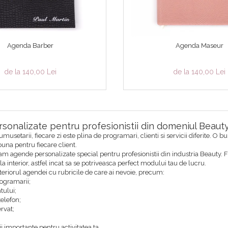
Agenda Barber
Agenda Maseur
de la 140,00 Lei
de la 140,00 Lei
sonalizate pentru profesionistii din domeniul Beaut
musetarii, fiecare zi este plina de programari, clienti si servicii diferite. 
una pentru fiecare client.
am agende personalizate special pentru profesionistii din industria Beauty. 
si la interior, astfel incat sa se potriveasca perfect modului tau de lucru.
nteriorul agendei cu rubricile de care ai nevoie, precum:
rogramarii;
tului;
elefon;
ervat;
ii importante pentru activitatea ta.