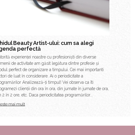
hidul Beauty Artist-ului: cum sa alegi
genda perfectă
torită experienței noastre cu profesioniști din diverse
menii de activitate am găsit legătura dintre profesie și
dul perfect de organizare a timpului. Cei mai importanti
ctori de luat în considerare. Ai o periodicitate a
ogramărilor Analizează-ți timpul! Vei observa ca îti
ogramezi clienții din ora în ora, din jumate în jumate de ora,
n 2 în 2 ore, etc. Daca periodicitatea programărilor...
teste mai mult