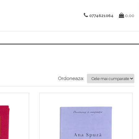
0774621064
0,00
Ordoneaza: