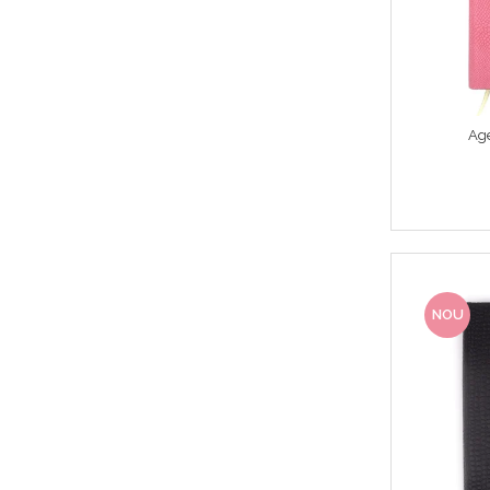
Age
NOU