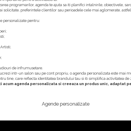
rea programarilor, agenda te ajuta sa iti planifici intalnirile, obiectivele, sar
ai solicitate, preferintele clientilor sau perioadele cele mai aglomerate, astfel
 personalizate pentru:
beri;
ti;
rtisti;
;
udiouri de infrumusetare.
lucrezi intr-un salon sau pe cont propriu, o agenda personalizata este mai 
ru tine, care reflecta identitatea brandului tau si iti simplifica activitatea de z
i acum agenda personalizata si creeaza un produs unic, adaptat perf
Agende personalizate