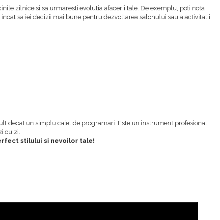
cinile zilnice si sa urmaresti evolutia afacerii tale. De exemplu, poti nota
 incat sa iei decizii mai bune pentru dezvoltarea salonului sau a activitatii
mult decat un simplu caiet de programari. Este un instrument profesional
i cu zi.
ect stilului si nevoilor tale!