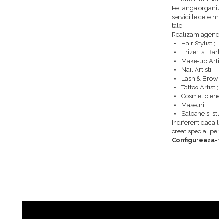
Pe langa organiza
serviciile cele m
tale.
Realizam agende
Hair Stylisti;
Frizeri si Bar
Make-up Artis
Nail Artisti;
Lash & Brow A
Tattoo Artisti;
Cosmeticiene
Maseuri;
Saloane si st
Indiferent daca 
creat special pent
Configureaza-t