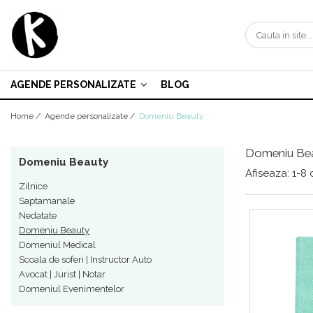
Agende personalizate
Zilnice
AGENDE PERSONALIZATE
BLOG
Saptamanale
Home /
Agende personalizate /
Domeniu Beauty
Nedatate
Domeniu Beauty
Domeniu Be
Domeniu Beauty
Domeniul Medical
Afiseaza:
1-
8
Scoala de soferi | Instructor Auto
Zilnice
Saptamanale
Avocat | Jurist | Notar
Nedatate
Domeniul Evenimentelor
Domeniu Beauty
Domeniul Medical
Scoala de soferi | Instructor Auto
Avocat | Jurist | Notar
Domeniul Evenimentelor