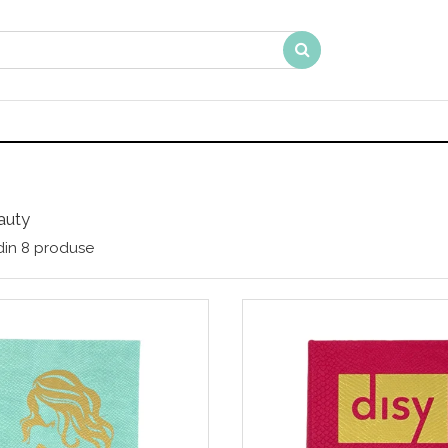
auty
din
8
produse