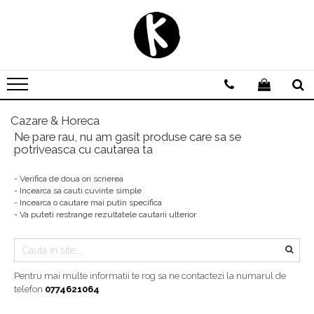
Agende personalizate
Zilnice
Saptamanale
Nedatate
Cazare & Horeca
Ne pare rau, nu am gasit produse care sa se
Domeniu Beauty
potriveasca cu cautarea ta
Domeniul Medical
- Verifica de doua ori scrierea
Scoala de soferi | Instructor Auto
- Incearca sa cauti cuvinte simple
- Incearca o cautare mai putin specifica
Avocat | Jurist | Notar
- Va puteti restrange rezultatele cautarii ulterior
Domeniul Evenimentelor
Pentru mai multe informatii te rog sa ne contactezi la numarul de
telefon
0774621064