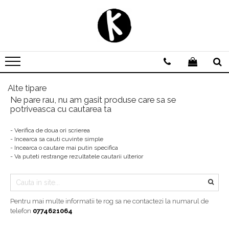
Agende personalizate
Zilnice
Saptamanale
Nedatate
Alte tipare
Ne pare rau, nu am gasit produse care sa se
Domeniu Beauty
potriveasca cu cautarea ta
Domeniul Medical
- Verifica de doua ori scrierea
Scoala de soferi | Instructor Auto
- Incearca sa cauti cuvinte simple
- Incearca o cautare mai putin specifica
Avocat | Jurist | Notar
- Va puteti restrange rezultatele cautarii ulterior
Domeniul Evenimentelor
Pentru mai multe informatii te rog sa ne contactezi la numarul de
telefon
0774621064