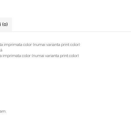
i
(0)
ta imprimata color (numai varianta print color)
tă
 imprimata color (numai varianta print color)
bam.