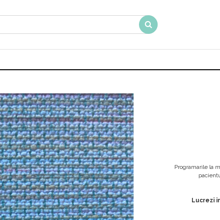
Programarile la m
pacient
Lucrezi i