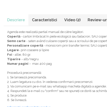
Descriere
Caracteristici
Video
(2)
Review-ur
Agenda este realizată partial manual de către legători.
Copertă
- carton îmbrăcat în piele ecologică sau balacron; SAU coper
Semn carte
- saten având culoare coperții sau a scrisului de pe coper
Personalizare copertă
- monocrom prin transfer termic SAU coperta
Legare
- prin coasere și lipire
Foi
- albe, 80 gr.
Tiparire
– alb/negru
Numar pagini
– max 400 pag
Procedură precomandă:
1. Se lansează precomanda.
2. Luam legatura cu dvs. în vederea confirmarii precomenzii.
3. Va comunicam pe e-mail sau whatsapp macheta digitală a agendei.
4. Raspundeti la e-mail cu "confirm" sau ne spuneți ce doriti sa schim
5. Se produce.
6. Se livrează.