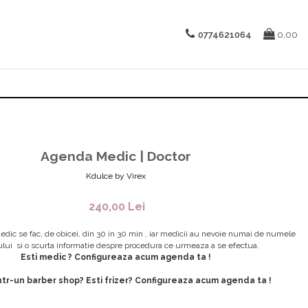
0774621064
0,00
Agenda Medic | Doctor
Kdulce by Virex
240,00 Lei
edic se fac, de obicei, din 30 in 30 min , iar medicii au nevoie numai de numele
ului si o scurta informatie despre procedura ce urmeaza a se efectua.
Esti medic ? Configureaza acum agenda ta !
ntr-un barber shop? Esti frizer? Configureaza acum agenda ta !