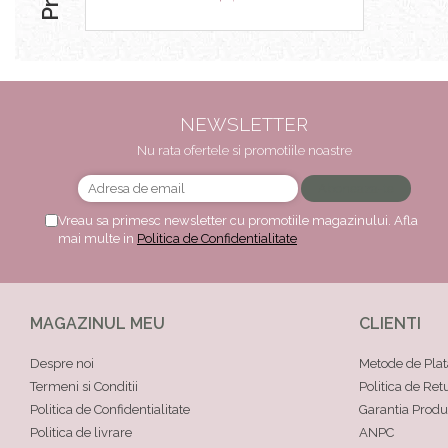
NEWSLETTER
Nu rata ofertele si promotiile noastre
Vreau sa primesc newsletter cu promotiile magazinului. Afla
mai multe in
Politica de Confidentialitate
MAGAZINUL MEU
CLIENTI
Despre noi
Metode de Plat
Termeni si Conditii
Politica de Ret
Politica de Confidentialitate
Garantia Produ
Politica de livrare
ANPC