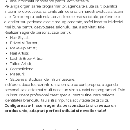
alte informatii importante pentru activitatea ta.
Pe langa organizarea programarilor, agenda te ajuta sa iti planifici
intalnirile, obiectivele, sarcinile zilnice si sa urmaresti evolutia afacerii
tale. De exemplu, poti nota serviciile cele mai solicitate, preferintele
clientilor sau perioadele cele mai aglomerate, astfel incat sa iei decizii
mai bune pentru dezvoltarea salonului sau a activitatii tale.
Realizam agende personalizate pentru:
Hair Stylisti;
Frizeri si Barberi;
Make-up Artisti;
Nail Artisti;
Lash & Brow Artisti;
Tattoo Artisti;
Cosmeticiene;
Maseuri;
Saloane si studiouri de infrumusetare.
Indiferent daca lucrezi intr-un salon sau pe cont propriu, o agenda
personalizata este mai mult decat un simplu caiet de programari. Este
un instrument profesional creat special pentru tine, care reflecta
identitatea brandului tau si iti simplifica activitatea de zi cu zi.
Configureaza-ti acum agenda personalizata si creeaza un
produs unic, adaptat perfect stilului si nevoilor tale!