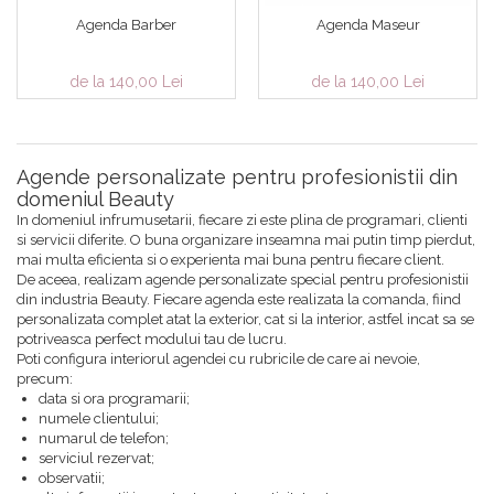
Agenda Barber
Agenda Maseur
de la 140,00 Lei
de la 140,00 Lei
Agende personalizate pentru profesionistii din
domeniul Beauty
In domeniul infrumusetarii, fiecare zi este plina de programari, clienti
si servicii diferite. O buna organizare inseamna mai putin timp pierdut,
mai multa eficienta si o experienta mai buna pentru fiecare client.
De aceea, realizam agende personalizate special pentru profesionistii
din industria Beauty. Fiecare agenda este realizata la comanda, fiind
personalizata complet atat la exterior, cat si la interior, astfel incat sa se
potriveasca perfect modului tau de lucru.
Poti configura interiorul agendei cu rubricile de care ai nevoie,
precum:
data si ora programarii;
numele clientului;
numarul de telefon;
serviciul rezervat;
observatii;